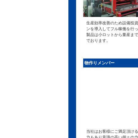
生産効率改善のため設備投
ンを導入してフル稼働を行
製品は小ロットから量産ま
でおります。
物作りメンバー
当社はお客様にご満足頂け
力もあり意識の高い個々の