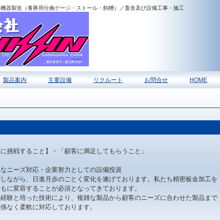
産機器製造（養豚用分娩ゲージ・ストール・飼槽）／畜舎及び設備工事・施工
製品案内
主要設備
リクルート
お問合せ
HOME
発に挑戦すること】・「顧客に満足してもらうこと」
軟なニーズ対応・企業努力としての設備投資
増しながら、日進月歩のごとく変化を遂げております。私たち精密板金加工を
ともに変容することが必須となってきております。
経験と培った技術により、複雑な製品から顧客のニーズに合わせた製品まで
関係なく柔軟に対応しております。