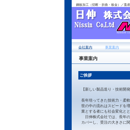
鋼板加工（切断・折曲・板金）／畜
会社案内
事業案内
事業案内
ご挨拶
【新しい製品造り・技術開
長年培ってきた技術力・柔
世の中の流れはスピードを
業とする者にも社会変化と
日伸株式会社では、長年の
カバーし、受注の大きさに